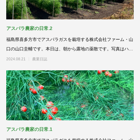
アスパラ農家の日常.2
福島県喜多方市でアスパラガスを栽培する株式会社ファーム・山
口の山口圭輔です。本日は、朝から露地の薬散です。写真はハイ
パーウェルカム（サカ
2024.08.21
農業日誌
アスパラ農家の日常.1