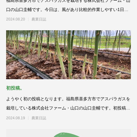
福島県喜多方市でアスパラガスを栽培する株式会社ファーム・山
口の山口圭輔です。今日は、風があり比較的作業しやすい1日で
した。この時期、
2024.08.20
農業日誌
初投稿。
ようやく初の投稿となります。福島県喜多方市でアスパラガスを
栽培している株式会社ファーム・山口の山口圭輔です。初投稿な
のですが…、あっ
2024.08.19
農業日誌